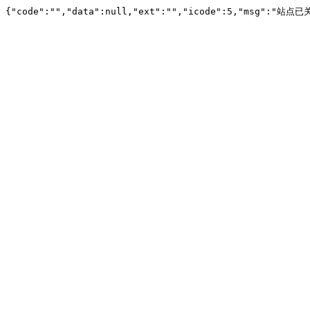
{"code":"","data":null,"ext":"","icode":5,"msg":"站点已关