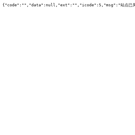
{"code":"","data":null,"ext":"","icode":5,"msg":"站点已关