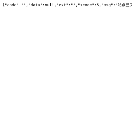
{"code":"","data":null,"ext":"","icode":5,"msg":"站点已关