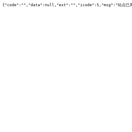
{"code":"","data":null,"ext":"","icode":5,"msg":"站点已关