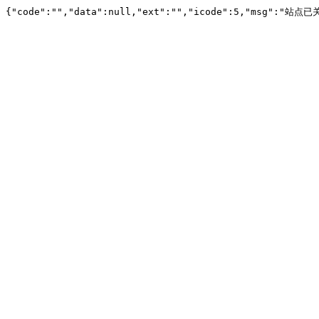
{"code":"","data":null,"ext":"","icode":5,"msg":"站点已关