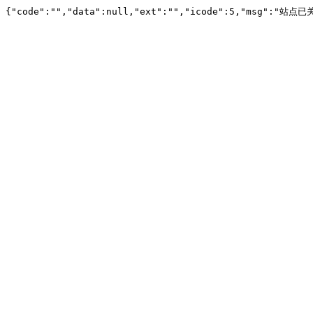
{"code":"","data":null,"ext":"","icode":5,"msg":"站点已关